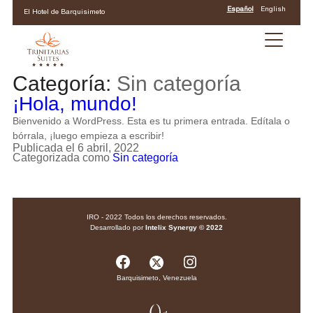
Español
English
El Hotel de Barquisimeto
Categoría:
Sin categoría
¡Hola, mundo!
Bienvenido a WordPress. Esta es tu primera entrada. Edítala o
bórrala, ¡luego empieza a escribir!
Publicada el
6 abril, 2022
Categorizada como
Sin categoría
IRO - 2022 Todos los derechos reservados.
Desarrollado por
Intelix Synergy © 2022
Facebook
Instagram
Barquisimeto, Venezuela