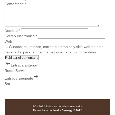
Comentario
*
Nombre
*
Correo electrónico
*
Web
Guardar mi nombre, correo electrónico y sitio web en este
navegador para la próxima vez que haga un comentario.
Navegación
Entrada anterior
de
Room Service
entradas
Entrada siguiente
Bar
IRO - 2022 Todos los derechos reservados.
Desarrollado por
Intelix Synergy © 2022