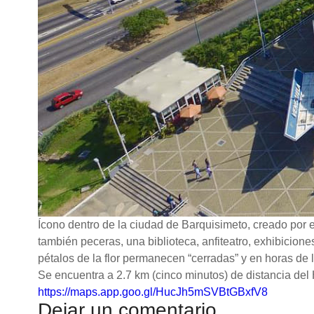
Ícono dentro de la ciudad de Barquisimeto, creado por 
también peceras, una biblioteca, anfiteatro, exhibicione
pétalos de la flor permanecen “cerradas” y en horas de 
Se encuentra a 2.7 km (cinco minutos) de distancia del 
https://maps.app.goo.gl/HucJh5mSVBtGBxfV8
Dejar un comentario