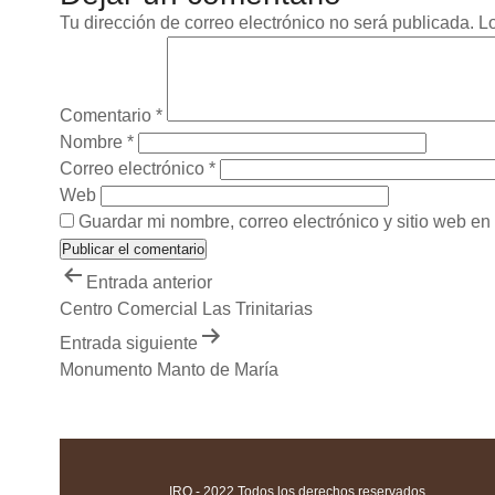
Tu dirección de correo electrónico no será publicada.
L
Comentario
*
Nombre
*
Correo electrónico
*
Web
Guardar mi nombre, correo electrónico y sitio web e
Navegación
Entrada anterior
de
Centro Comercial Las Trinitarias
entradas
Entrada siguiente
Monumento Manto de María
IRO - 2022 Todos los derechos reservados.